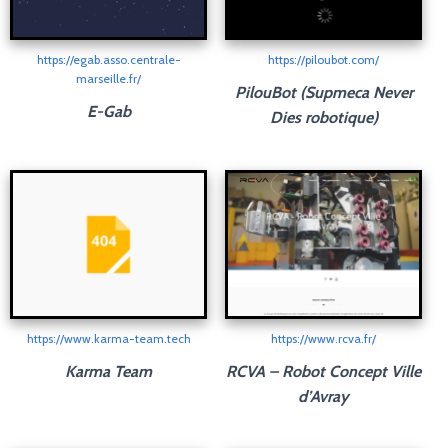
https://egab.asso.centrale-
https://piloubot.com/
marseille.fr/
PilouBot (Supmeca Never
E-Gab
Dies robotique)
https://www.karma-team.tech
https://www.rcva.fr/
Karma Team
RCVA – Robot Concept Ville
d’Avray