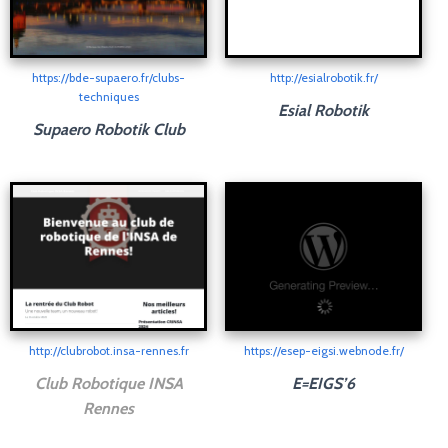
https://bde-supaero.fr/clubs-
http://esialrobotik.fr/
techniques
Esial Robotik
Supaero Robotik Club
http://clubrobot.insa-rennes.fr
https://esep-eigsi.webnode.fr/
Club Robotique INSA
E=EIGS’6
Rennes