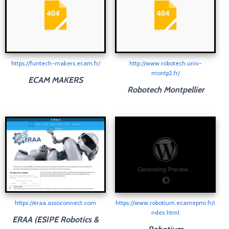
https://funtech-makers.ecam.fr/
http://www.robotech.univ-
montp2.fr/
ECAM MAKERS
Robotech Montpellier
https://eraa.assoconnect.com
https://www.robotium.ecamepmi.fr/i
ndex.html
ERAA (ESIPE Robotics &