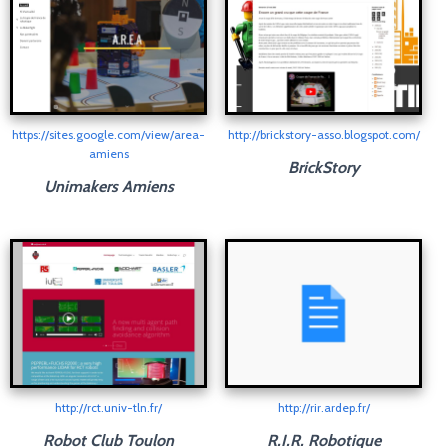
https://sites.google.com/view/area-
http://brickstory-asso.blogspot.com/
amiens
BrickStory
Unimakers Amiens
http://rct.univ-tln.fr/
http://rir.ardep.fr/
Robot Club Toulon
R.I.R. Robotique