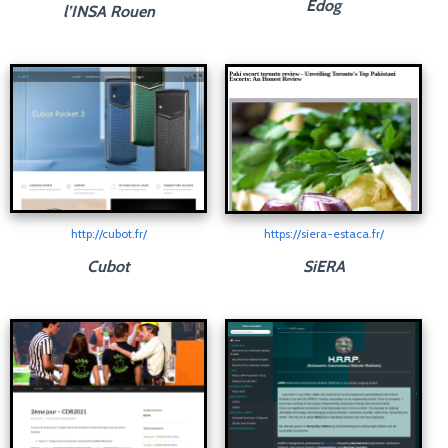
Edog
l’INSA Rouen
http://cubot.fr/
https://siera-estaca.fr/
Cubot
SiERA