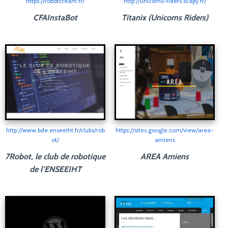
https://robotcream.fr/
http://unicorns-riders.scapy.fr/
CFAInstaBot
Titanix (Unicorns Riders)
http://www.bde.enseeiht.fr/clubs/rob
https://sites.google.com/view/area-
ot/
amiens
7Robot, le club de robotique
AREA Amiens
de l’ENSEEIHT