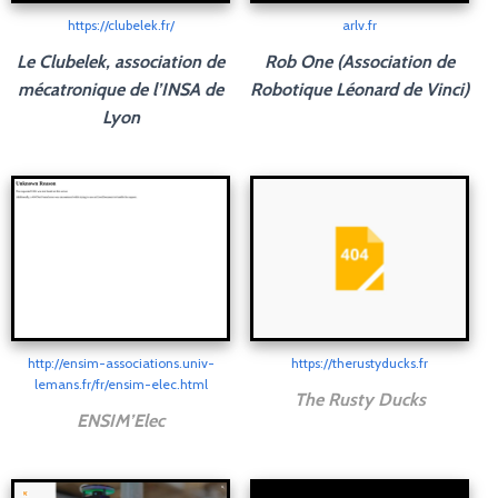
https://clubelek.fr/
arlv.fr
Le Clubelek, association de
Rob One (Association de
mécatronique de l’INSA de
Robotique Léonard de Vinci)
Lyon
http://ensim-associations.univ-
https://therustyducks.fr
lemans.fr/fr/ensim-elec.html
The Rusty Ducks
ENSIM’Elec