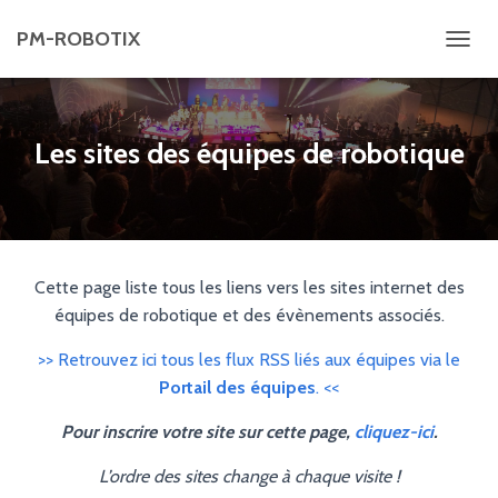
PM-ROBOTIX
D
É
P
L
Les sites des équipes de robotique
I
E
R
L
A
Cette page liste tous les liens vers les sites internet des
N
équipes de robotique et des évènements associés.
A
>> Retrouvez ici tous les flux RSS liés aux équipes via le
V
Portail des équipes
. <<
I
G
Pour inscrire votre site sur cette page,
cliquez-ici
.
A
L’ordre des sites change à chaque visite !
T