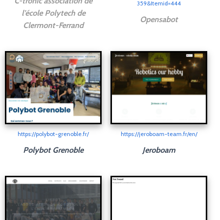
C-tronic association de
359&Itemid=444
l’école Polytech de
Opensabot
Clermont-Ferrand
https://polybot-grenoble.fr/
https://jeroboam-team.fr/en/
Polybot Grenoble
Jeroboam