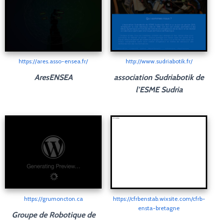
https://ares.asso-ensea.fr/
http://www.sudriabotik.fr/
AresENSEA
association Sudriabotik de
l’ESME Sudria
https://grumoncton.ca
https://cfrbenstab.wixsite.com/cfrb-
ensta-bretagne
Groupe de Robotique de