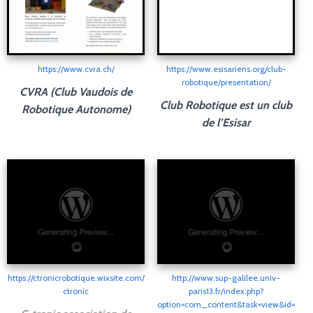
https://www.cvra.ch/
https://www.esisariens.org/club-
robotique/presentation/
CVRA (Club Vaudois de
Club Robotique est un club
Robotique Autonome)
de l’Esisar
https://ctronicrobotique.wixsite.com/
http://www.sup-galilee.univ-
ctronic
paris13.fr/index.php?
option=com_content&task=view&id=