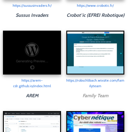
https://sussusinvaders.fr/
https://www.crobotic.fr/
Sussus Invaders
Crobot’ic (EFREI Robotique)
https://arem-
https://robschlibach.wixsite.com/fam
cdr.github.io/index.html
ilyteam
AREM
Family Team