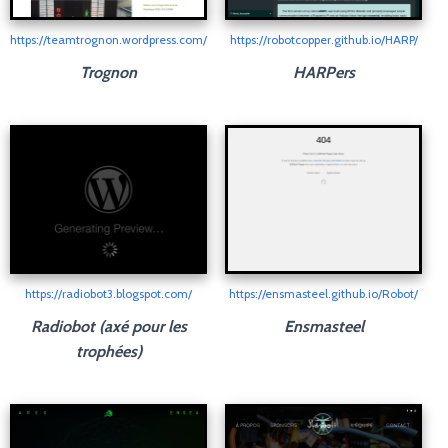
https://teamtrognon.wordpress.com/
https://robotcopper.github.io/HARP/
Trognon
HARPers
https://radiobot3.blogspot.com/
https://ensmasteel.github.io/Robot/
Radiobot (
axé pour les
Ensmasteel
trophées)