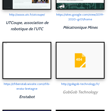
http://assos.utc.fr/utcoupe/
https://sites.google.com/view/2019-
2020-gr01/home
UTCoupe, association de
Mécatronique Mines
robotique de l’UTC
https://cfrbenstab.wixsite.com/cfrb-
http://gobgob-technology.fr/
ensta-bretagne
GobGob Technology
Enstabot