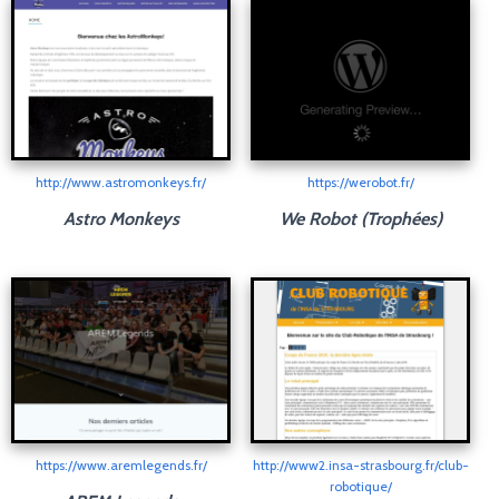
http://www.astromonkeys.fr/
https://werobot.fr/
Astro Monkeys
We Robot (Trophées)
https://www.aremlegends.fr/
http://www2.insa-strasbourg.fr/club-
robotique/