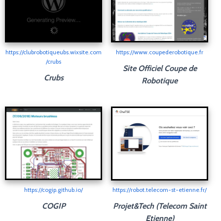
https://clubrobotiqueubs.wixsite.com
https://www.coupederobotique.fr
/crubs
Site Officiel Coupe de
Crubs
Robotique
https://cogip.github.io/
https://robot.telecom-st-etienne.fr/
COGIP
Projet&Tech (Telecom Saint
Etienne)