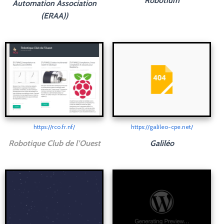
Robotium
Automation Association
(ERAA))
https://rco.fr.nf/
https://galileo-cpe.net/
Robotique Club de l’Ouest
Galiléo