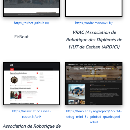
https://eirbot.github.io/
https://ardic.monowii.fr/
VRAC (Association de
EirBoat
Robotique des Diplômés de
l’IUT de Cachan (ARDIC))
https://associations.insa-
https://hackaday.io/project/177204-
rouen.fr/ari/
edog-mini-3d-printed-quadruped-
robot
Association de Robotique de