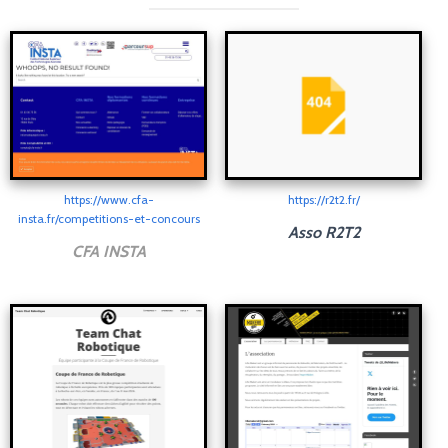
I
O
N
https://www.cfa-
https://r2t2.fr/
insta.fr/competitions-et-concours
Asso R2T2
CFA INSTA