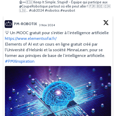
I
🤖👀🇪🇺 Keep It Simple, Stupid! - Équipe qui participe aux
@CoupeRobotique partout où elle peut aller ! 🇫🇷 🇧🇪 🇨🇭
O
🇱🇺... #cdr2024 #robotics #eurobot
N
PM-ROBOTIX
3 Nov 2024
;
💡 Un MOOC gratuit pour s’initier à l’intelligence artificielle
https://www.elementsofai.fr/
Elements of AI est un cours en ligne gratuit créé par
l’Université d’Helsinki et la société MinnaLearn, pour se
former aux principes de base de l’intelligence artificielle.
#PMXinspiration