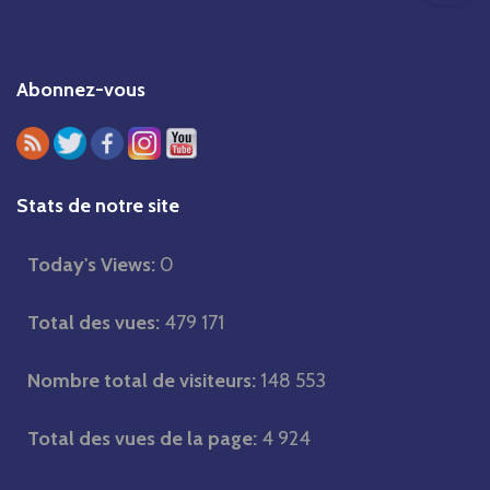
e
c
h
Abonnez-vous
e
r
c
h
Stats de notre site
e
r
Today's Views:
0
Total des vues:
479 171
:
Nombre total de visiteurs:
148 553
Total des vues de la page:
4 924