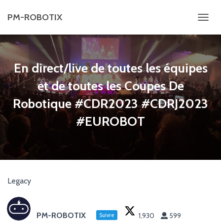
PM-ROBOTIX
D
É
P
L
En direct/live de toutes les équipes
I
et de toutes les Coupes De
E
Robotique #CDR2023 #CDRJ2023
R
L
#EUROBOT
A
N
A
V
I
Legacy
G
A
T
PM-ROBOTIX
1,930
599
Suivre