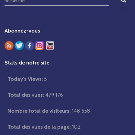
Rechercher…
e
c
h
Abonnez-vous
e
r
c
h
Stats de notre site
e
r
Today's Views:
5
Total des vues:
479 176
:
Nombre total de visiteurs:
148 558
Total des vues de la page:
102