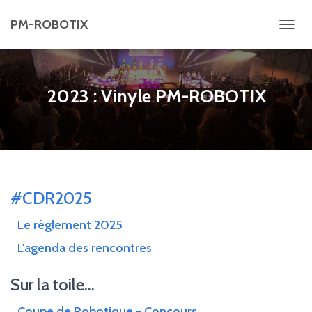
PM-ROBOTIX
D
É
P
L
2023 : Vinyle PM-ROBOTIX
I
E
R
L
A
N
#CDR2025
A
Le règlement 2025
V
I
L'agenda des rencontres
G
Sur la toile...
A
T
Coupe de Robotique - Concours