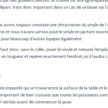
s par des gobelets devront se trouver sur une ligne épais
départ. Il est donc important dans ce cas de se baser sur l
s avons toujours constaté une rétractation du vinyle de 1
res et nous n’avons jamais posé le vinyle en partant exac
cas pour beaucoup d’autres équipes également.
aut donc, sans le coller, poser le vinyle et mesurer l’empl
t en longueur et repérer exactement l’endroit où il faudra
e
te impureté qui se trouve entre la surface de la table et le
t important de bien s’assurer que toutes les poussières sont
ont séchés avant de commencer la pose.