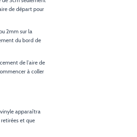
se de 3cm seulement
’aire de départ pour
 ou 2mm sur la
tement du bord de
acement de l’aire de
 commencer à coller
 vinyle apparaîtra
 retirées et que