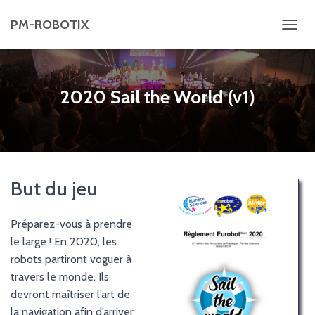
PM-ROBOTIX
D
É
P
L
2020 Sail the World (v1)
I
E
R
L
A
But du jeu
N
A
Préparez-vous à prendre
V
le large ! En 2020, les
I
robots partiront voguer à
G
travers le monde. Ils
A
devront maîtriser l’art de
T
la navigation afin d’arriver