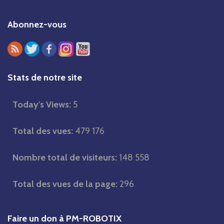
c
h
Abonnez-vous
e
r
c
h
Stats de notre site
e
r
Today's Views:
5
Total des vues:
479 176
:
Nombre total de visiteurs:
148 558
Total des vues de la page:
296
Faire un don à PM-ROBOTIX