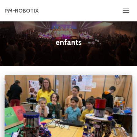
PM-ROBOTIX
DÉPL
LA
NAV
enfants