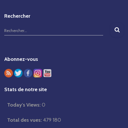
Rechercher
R
Rechercher…
e
c
h
Abonnez-vous
e
r
c
h
Stats de notre site
e
r
Today's Views:
0
Total des vues:
479 180
: